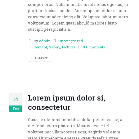
semper eros. Nullam mattis mi at metus egestas, in
porttitor lectus sodales. Lorem ipsum dolor sit amet,
consectetur adipisicing elit. Voluptate laborum vero
voluptatum. Lorem quasi aliquid maiores iusto
suscipit perspiciatis a...
By
admin
Uncategorized
Content
,
Gallery
,
Pictures
0 Comments
READ MORE...
Lorem ipsum dolor si,
14
consectetur
Feb
Quisque elementum nibh at dolor pellentesque, a
eleifend libero pharetra. Mauris neque felis,
volutpat nec ullamcorper eget, sagittis vel enim.
Nam sit amet ante egestas, gravida tellus vitae,