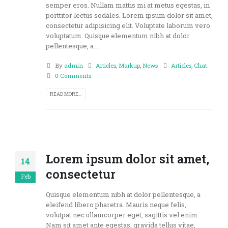
semper eros. Nullam mattis mi at metus egestas, in
porttitor lectus sodales. Lorem ipsum dolor sit amet,
consectetur adipisicing elit. Voluptate laborum vero
voluptatum. Quisque elementum nibh at dolor
pellentesque, a...
By
admin
Articles
,
Markup
,
News
Articles
,
Chat
0 Comments
READ MORE...
Lorem ipsum dolor sit amet,
14
consectetur
Feb
Quisque elementum nibh at dolor pellentesque, a
eleifend libero pharetra. Mauris neque felis,
volutpat nec ullamcorper eget, sagittis vel enim.
Nam sit amet ante egestas, gravida tellus vitae,