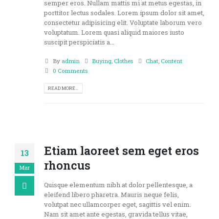
semper eros. Nullam mattis mi at metus egestas, in
porttitor lectus sodales. Lorem ipsum dolor sit amet,
consectetur adipisicing elit. Voluptate laborum vero
voluptatum. Lorem quasi aliquid maiores iusto
suscipit perspiciatis a...
By
admin
Buying
,
Clothes
Chat
,
Content
0 Comments
READ MORE...
Etiam laoreet sem eget eros
13
rhoncus
Mar
Quisque elementum nibh at dolor pellentesque, a
eleifend libero pharetra. Mauris neque felis,
volutpat nec ullamcorper eget, sagittis vel enim.
Nam sit amet ante egestas, gravida tellus vitae,