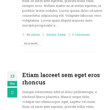
Nam sit amet ante egestas, gravida tellus vitae,
semper eros. Nullam mattis mi at metus egestas, in
porttitor lectus sodales. Lorem ipsum dolor sit amet,
consectetur adipisicing elit. Voluptate laborum vero
voluptatum. Lorem quasi aliquid maiores iusto
suscipit perspiciatis a...
By
admin
Articles
,
Asides
0 Comments
READ MORE...
Etiam laoreet sem eget eros
13
rhoncus
Mar
Quisque elementum nibh at dolor pellentesque, a
eleifend libero pharetra. Mauris neque felis,
volutpat nec ullamcorper eget, sagittis vel enim.
Nam sit amet ante egestas, gravida tellus vitae,