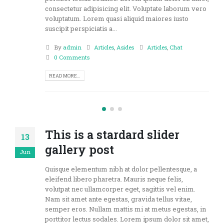
consectetur adipisicing elit. Voluptate laborum vero
voluptatum. Lorem quasi aliquid maiores iusto
suscipit perspiciatis a...
By
admin
Articles
,
Asides
Articles
,
Chat
0 Comments
READ MORE...
This is a stardard slider
13
gallery post
Jun
Quisque elementum nibh at dolor pellentesque, a
eleifend libero pharetra. Mauris neque felis,
volutpat nec ullamcorper eget, sagittis vel enim.
Nam sit amet ante egestas, gravida tellus vitae,
semper eros. Nullam mattis mi at metus egestas, in
porttitor lectus sodales. Lorem ipsum dolor sit amet,