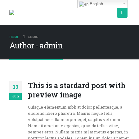
English
HOME
ADMIN
Author - admin
This is a stardard post with
13
preview image
Jun
Quisque elementum nibh at dolor pellentesque, a
eleifend libero pharetra. Mauris neque felis,
volutpat nec ullamcorper eget, sagittis vel enim.
Nam sit amet ante egestas, gravida tellus vitae,
semper eros. Nullam mattis mi at metus egestas, in
porttitor lectus sodales. Lorem ipsum dolor sit amet,