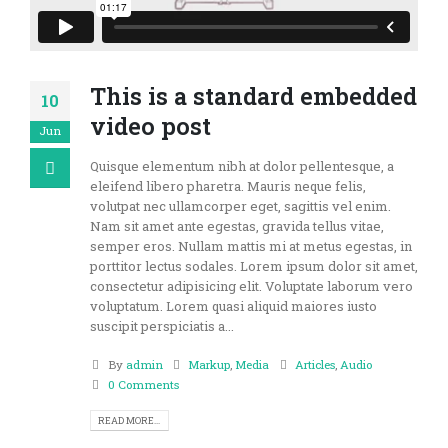
This is a standard embedded
10
video post
Jun
Quisque elementum nibh at dolor pellentesque, a
eleifend libero pharetra. Mauris neque felis,
volutpat nec ullamcorper eget, sagittis vel enim.
Nam sit amet ante egestas, gravida tellus vitae,
semper eros. Nullam mattis mi at metus egestas, in
porttitor lectus sodales. Lorem ipsum dolor sit amet,
consectetur adipisicing elit. Voluptate laborum vero
voluptatum. Lorem quasi aliquid maiores iusto
suscipit perspiciatis a...
By
admin
Markup
,
Media
Articles
,
Audio
0 Comments
READ MORE...