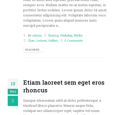
semper eros. Nullam mattis mi at metus egestas, in
porttitor lectus sodales. Lorem ipsum dolor sit amet,
consectetur adipisicing elit. Voluptate laborum vero
voluptatum. Lorem quasi aliquid maiores iusto
suscipit perspiciatis a...
By
admin
Buying
,
Clerkship
,
Media
Chat
,
Content
,
Gallery
0 Comments
READ MORE...
Etiam laoreet sem eget eros
13
rhoncus
May
Quisque elementum nibh at dolor pellentesque, a
eleifend libero pharetra. Mauris neque felis,
volutpat nec ullamcorper eget, sagittis vel enim.