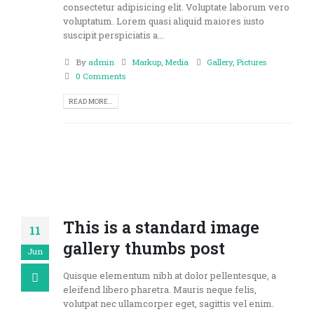
consectetur adipisicing elit. Voluptate laborum vero
voluptatum. Lorem quasi aliquid maiores iusto
suscipit perspiciatis a...
By
admin
Markup
,
Media
Gallery
,
Pictures
0 Comments
READ MORE...
This is a standard image
11
gallery thumbs post
Jun
Quisque elementum nibh at dolor pellentesque, a
eleifend libero pharetra. Mauris neque felis,
volutpat nec ullamcorper eget, sagittis vel enim.